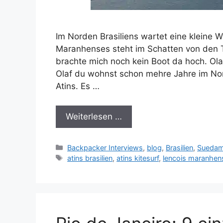
Im Norden Brasiliens wartet eine kleine W
Maranhenses steht im Schatten von den To
brachte mich noch kein Boot da hoch. Olaf
Olaf du wohnst schon mehre Jahre im Nor
Atins. Es …
Weiterlesen …
Kategorien
Backpacker Interviews
,
blog
,
Brasilien
,
Suedam
Schlagwörter
atins brasilien
,
atins kitesurf
,
lencois maranhens