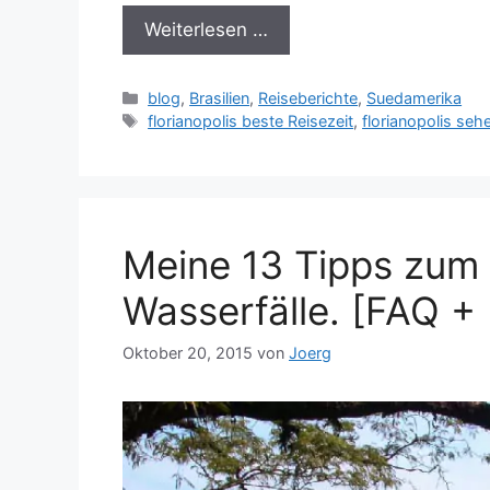
Weiterlesen …
Kategorien
blog
,
Brasilien
,
Reiseberichte
,
Suedamerika
Schlagwörter
florianopolis beste Reisezeit
,
florianopolis se
Meine 13 Tipps zum
Wasserfälle. [FAQ + 
Oktober 20, 2015
von
Joerg