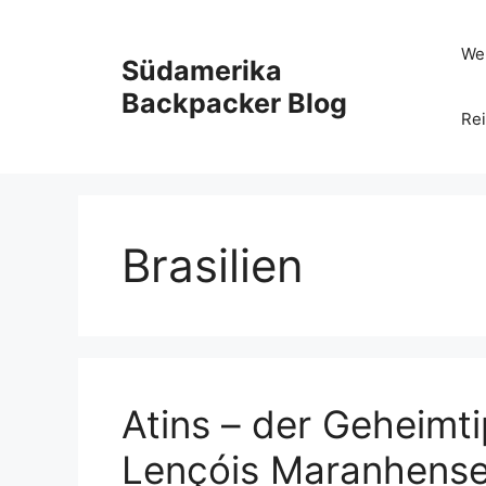
Zum
Inhalt
Wel
Südamerika
springen
Backpacker Blog
Rei
Brasilien
Atins – der Geheimt
Lençóis Maranhenses