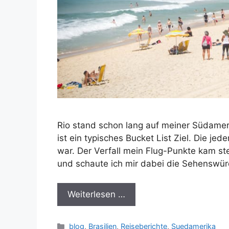
Rio stand schon lang auf meiner Südameri
ist ein typisches Bucket List Ziel. Die j
war. Der Verfall mein Flug-Punkte kam st
und schaute ich mir dabei die Sehenswürd
Weiterlesen …
Kategorien
blog
,
Brasilien
,
Reiseberichte
,
Suedamerika