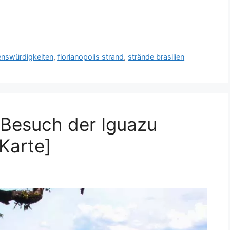
henswürdigkeiten
,
florianopolis strand
,
strände brasilien
 Besuch der Iguazu
Karte]