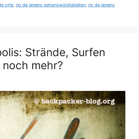
te orte
,
rio de janeiro sehenswürdigkeiten
,
rio de janeiro
polis: Strände, Surfen
a noch mehr?