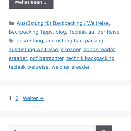
Weiterlesen …
Kategorien
Ausrüstung für Backpacking / Weltreise
,
Backpacking Tipps
,
blog
,
Technik auf der Reise
Schlagwörter
ausrüstung
,
ausrüstung backpacking
,
ausrüstung weltreise
,
e reader
,
ebook reader
,
ereader
,
pdf betrachter
,
technik backpacking
,
technik weltreise
,
welcher ereader
Seite
Seite
1
2
Weiter
→
Suchen