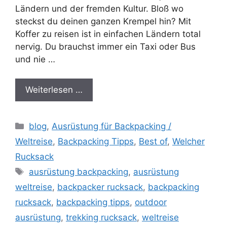
Ländern und der fremden Kultur. Bloß wo
steckst du deinen ganzen Krempel hin? Mit
Koffer zu reisen ist in einfachen Ländern total
nervig. Du brauchst immer ein Taxi oder Bus
und nie …
Weiterlesen …
Kategorien
blog
,
Ausrüstung für Backpacking /
Weltreise
,
Backpacking Tipps
,
Best of
,
Welcher
Rucksack
Schlagwörter
ausrüstung backpacking
,
ausrüstung
weltreise
,
backpacker rucksack
,
backpacking
rucksack
,
backpacking tipps
,
outdoor
ausrüstung
,
trekking rucksack
,
weltreise