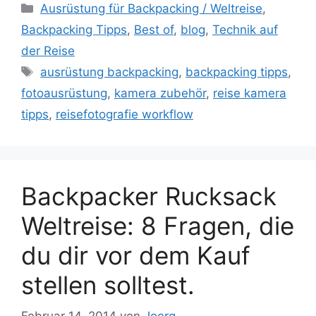
Kategorien
Ausrüstung für Backpacking / Weltreise
,
Backpacking Tipps
,
Best of
,
blog
,
Technik auf
der Reise
Schlagwörter
ausrüstung backpacking
,
backpacking tipps
,
fotoausrüstung
,
kamera zubehör
,
reise kamera
tipps
,
reisefotografie workflow
Backpacker Rucksack
Weltreise: 8 Fragen, die
du dir vor dem Kauf
stellen solltest.