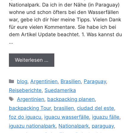
Nationalpark. Da ich in der Nähe (in Paraguay)
wohne und schon öfters bei den Wasserfällen
war, gebe ich dir hier meine Tipps. Vielen Dank
für eure vielen Kommentare. Sie habe ich bei
dem Artikel Update beachtet. 1. Was kannst du
…
Weiterlesen …
Kategorien
blog
,
Argentinien
,
Brasilien
,
Paraguay
,
Reiseberichte
,
Suedamerika
Schlagwörter
Argentinien
,
backpacking planen
,
backpacking Tour
,
brasilien
,
ciudad del este
,
foz do iguacu
,
iguacu wasserfälle
,
iguazu fälle
,
iguazu nationalpark
,
Nationalpark
,
paraguay
,