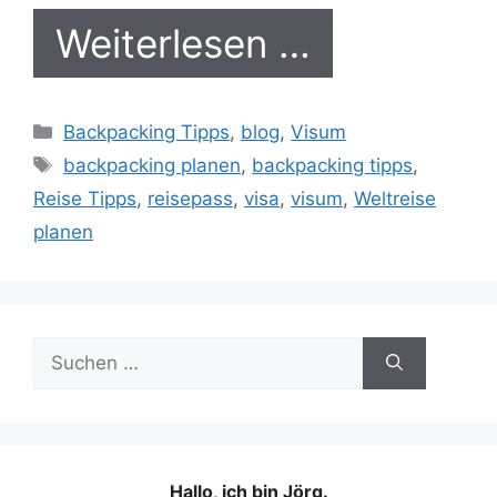
Weiterlesen …
Kategorien
Backpacking Tipps
,
blog
,
Visum
Schlagwörter
backpacking planen
,
backpacking tipps
,
Reise Tipps
,
reisepass
,
visa
,
visum
,
Weltreise
planen
Suchen
nach:
Hallo, ich bin Jörg.