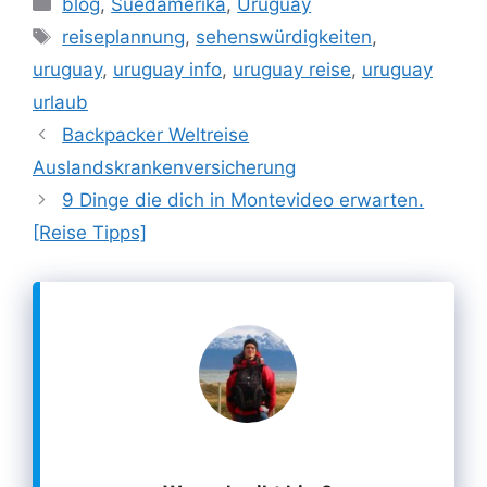
blog
,
Suedamerika
,
Uruguay
Schlagwörter
reiseplannung
,
sehenswürdigkeiten
,
uruguay
,
uruguay info
,
uruguay reise
,
uruguay
urlaub
Backpacker Weltreise
Auslandskrankenversicherung
9 Dinge die dich in Montevideo erwarten.
[Reise Tipps]