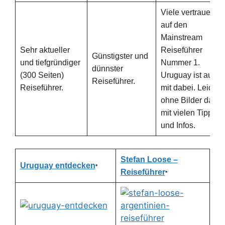
Viele vertrauen
auf den
Mainstream
Sehr aktueller
Reiseführer
Günstigster und
und tiefgründiger
Nummer 1.
dünnster
(300 Seiten)
Uruguay ist auch
Reiseführer.
Reiseführer.
mit dabei. Leider
ohne Bilder dafür
mit vielen Tipps
und Infos.
Stefan Loose –
Ka
Uruguay entdecken
*
Reiseführer
Sp
*