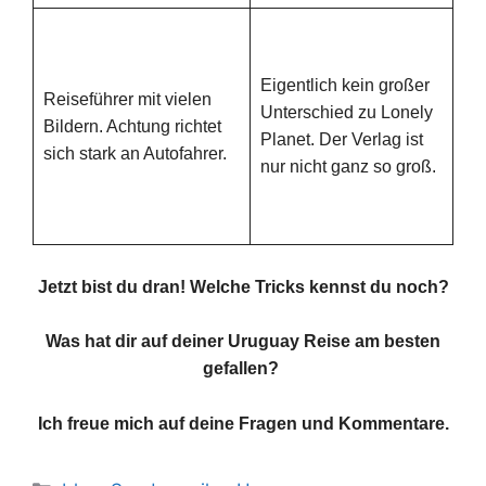
Me
Lie
Eigentlich kein großer
da 
Reiseführer mit vielen
Unterschied zu Lonely
nic
Bildern. Achtung richtet
Planet. Der Verlag ist
Du
sich stark an Autofahrer.
nur nicht ganz so groß.
Ti
Ge
Jetzt bist du dran! Welche Tricks kennst du noch?
Was hat dir auf deiner Uruguay Reise am besten
gefallen?
Ich freue mich auf deine Fragen und Kommentare.
Kategorien