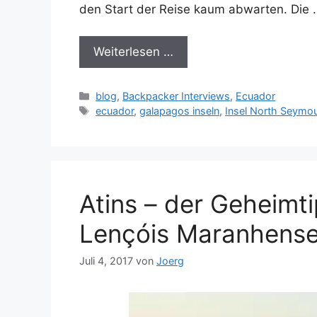
den Start der Reise kaum abwarten. Die 
Weiterlesen …
Kategorien
blog
,
Backpacker Interviews
,
Ecuador
Schlagwörter
ecuador
,
galapagos inseln
,
Insel North Seymou
Atins – der Geheimt
Lençóis Maranhenses
Juli 4, 2017
von
Joerg