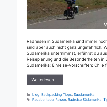
Radreisen in Südamerika sind immer noc
sind aber auch nicht ganz ungefährlich. 
Südamerika unternimmst, erfährst du aus
Reiseplanung und die Besonderheiten in
Südamerika: Einreise-Vorschriften: Chile 
Weiterlesen …
Kategorien
blog
,
Backpacking Tipps
,
Suedamerika
Schlagwörter
Radabenteuer Reisen
,
Radreise Südamerika
,
Ti