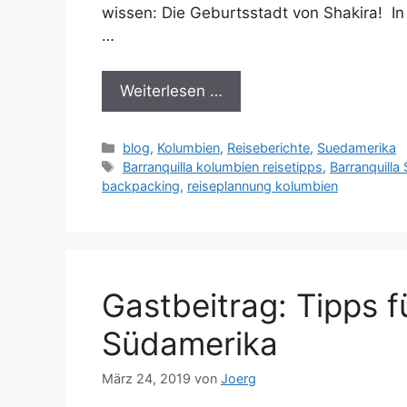
wissen: Die Geburtsstadt von Shakira! In
…
Weiterlesen …
Kategorien
blog
,
Kolumbien
,
Reiseberichte
,
Suedamerika
Schlagwörter
Barranquilla kolumbien reisetipps
,
Barranquilla
backpacking
,
reiseplannung kolumbien
Gastbeitrag: Tipps f
Südamerika
März 24, 2019
von
Joerg