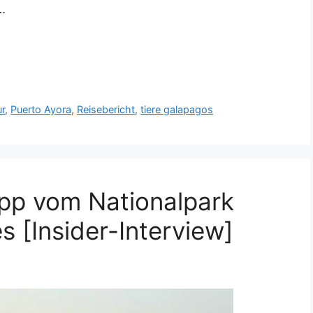
…
r
,
Puerto Ayora
,
Reisebericht
,
tiere galapagos
ipp vom Nationalpark
 [Insider-Interview]