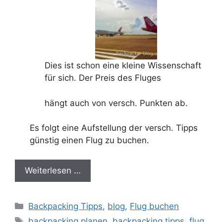
Dies ist schon eine kleine Wissenschaft
für sich. Der Preis des Fluges
hängt auch von versch. Punkten ab.
Es folgt eine Aufstellung der versch. Tipps
günstig einen Flug zu buchen.
Weiterlesen …
Kategorien
Backpacking Tipps
,
blog
,
Flug buchen
Schlagwörter
backpacking planen
,
backpacking tipps
,
flug
,