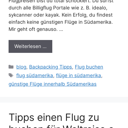
Flugpreisen bist du total schockiert. Du surfst
durch alle Billigflug Portale wie z. B. idealo,
sykcanner oder kayak. Kein Erfolg, du findest
einfach keine günstigen Flüge in Südamerika.
Mir geht oft genauso. …
Weiterlesen …
Kategorien
blog
,
Backpacking Tipps
,
Flug buchen
Schlagwörter
flug südamerika
,
flüge in südamerika
,
günstige Flüge innerhalb Südamerikas
Tipps einen Flug zu