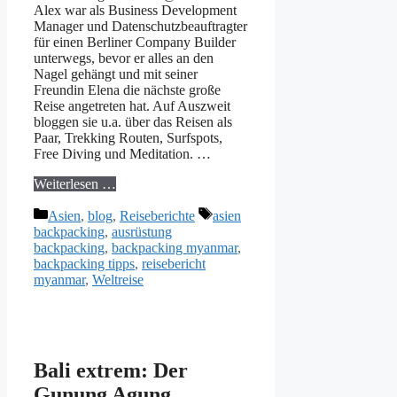
Alex war als Business Development
Manager und Datenschutzbeauftragter
für einen Berliner Company Builder
unterwegs, bevor er alles an den
Nagel gehängt und mit seiner
Freundin Elena die nächste große
Reise angetreten hat. Auf Auszweit
bloggen sie u.a. über das Reisen als
Paar, Trekking Routen, Surfspots,
Free Diving und Meditation. …
Weiterlesen …
Kategorien
Schlagwörter
Asien
,
blog
,
Reiseberichte
asien
backpacking
,
ausrüstung
backpacking
,
backpacking myanmar
,
backpacking tipps
,
reisebericht
myanmar
,
Weltreise
Bali extrem: Der
Gunung Agung