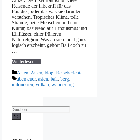
Zirkel: Die Insel Bali ist für viele
Reisende der Inbegriff für das
Paradies, oder das was sie darunter
verstehen. Tropisches Klima, tolle
Strände, nette Menschen und eine
Kultur, basierend auf Hinduismus und
Einflüssen einer früheren
Naturreligion. Was an sich nicht ganz
logisch erscheint, gehört Bali doch zu
…
Weiterlesen …
Kategorien
Asien
,
Asien
,
blog
,
Reiseberichte
Schlagwörter
abenteuer
,
asien
,
bali
,
berg
,
indonesien
,
vulkan
,
wanderung
Suchen
nach: