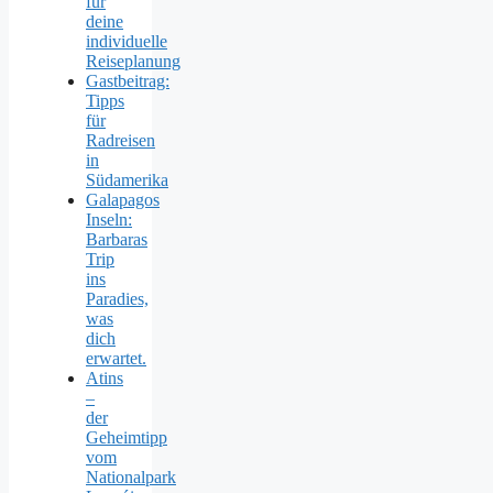
für
deine
individuelle
Reiseplanung
Gastbeitrag:
Tipps
für
Radreisen
in
Südamerika
Galapagos
Inseln:
Barbaras
Trip
ins
Paradies,
was
dich
erwartet.
Atins
–
der
Geheimtipp
vom
Nationalpark