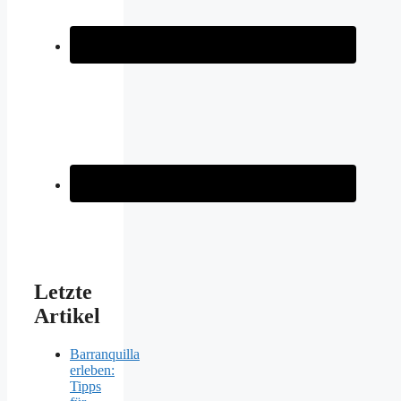
Letzte
Artikel
Barranquilla
erleben:
Tipps