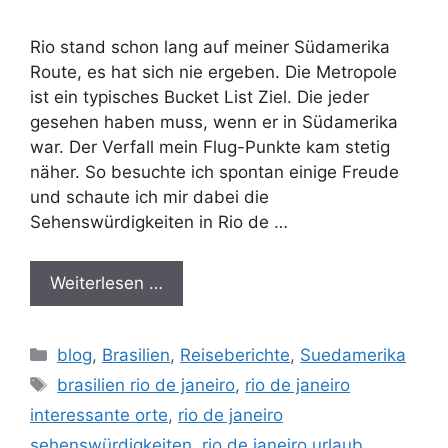
Rio stand schon lang auf meiner Südamerika
Route, es hat sich nie ergeben. Die Metropole
ist ein typisches Bucket List Ziel. Die jeder
gesehen haben muss, wenn er in Südamerika
war. Der Verfall mein Flug-Punkte kam stetig
näher. So besuchte ich spontan einige Freude
und schaute ich mir dabei die
Sehenswürdigkeiten in Rio de …
Weiterlesen …
Kategorien
blog
,
Brasilien
,
Reiseberichte
,
Suedamerika
Schlagwörter
brasilien rio de janeiro
,
rio de janeiro
interessante orte
,
rio de janeiro
sehenswürdigkeiten
,
rio de janeiro urlaub