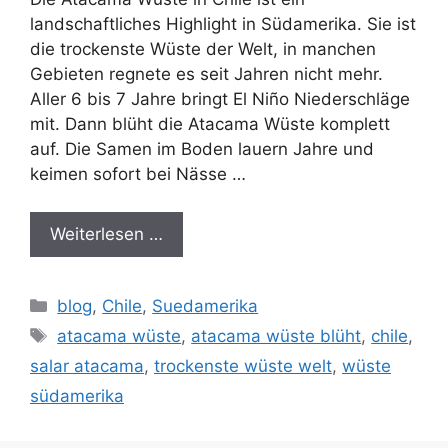
landschaftliches Highlight in Südamerika. Sie ist
die trockenste Wüste der Welt, in manchen
Gebieten regnete es seit Jahren nicht mehr.
Aller 6 bis 7 Jahre bringt El Niño Niederschläge
mit. Dann blüht die Atacama Wüste komplett
auf. Die Samen im Boden lauern Jahre und
keimen sofort bei Nässe …
Weiterlesen …
Kategorien
blog
,
Chile
,
Suedamerika
Schlagwörter
atacama wüste
,
atacama wüste blüht
,
chile
,
salar atacama
,
trockenste wüste welt
,
wüste
südamerika