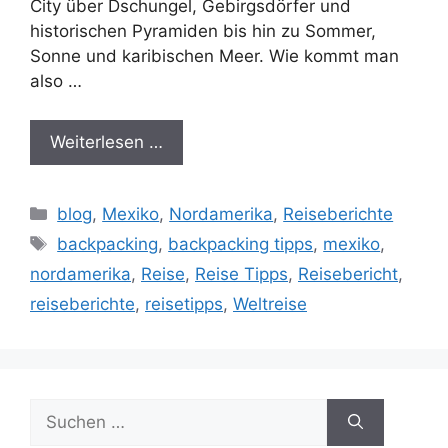
City über Dschungel, Gebirgsdörfer und
historischen Pyramiden bis hin zu Sommer,
Sonne und karibischen Meer. Wie kommt man
also …
Weiterlesen …
Kategorien
blog
,
Mexiko
,
Nordamerika
,
Reiseberichte
Schlagwörter
backpacking
,
backpacking tipps
,
mexiko
,
nordamerika
,
Reise
,
Reise Tipps
,
Reisebericht
,
reiseberichte
,
reisetipps
,
Weltreise
Suchen
nach: