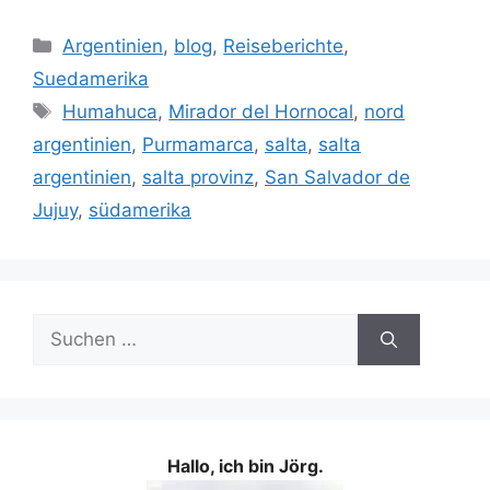
Kategorien
Argentinien
,
blog
,
Reiseberichte
,
Suedamerika
Schlagwörter
Humahuca
,
Mirador del Hornocal
,
nord
argentinien
,
Purmamarca
,
salta
,
salta
argentinien
,
salta provinz
,
San Salvador de
Jujuy
,
südamerika
Suchen
nach:
Hallo, ich bin Jörg.