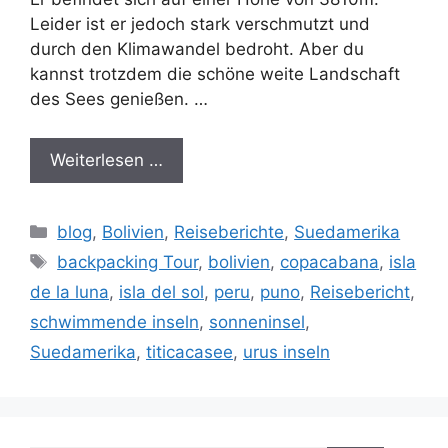
Leider ist er jedoch stark verschmutzt und
durch den Klimawandel bedroht. Aber du
kannst trotzdem die schöne weite Landschaft
des Sees genießen. …
Weiterlesen …
Kategorien
blog
,
Bolivien
,
Reiseberichte
,
Suedamerika
Schlagwörter
backpacking Tour
,
bolivien
,
copacabana
,
isla
de la luna
,
isla del sol
,
peru
,
puno
,
Reisebericht
,
schwimmende inseln
,
sonneninsel
,
Suedamerika
,
titicacasee
,
urus inseln