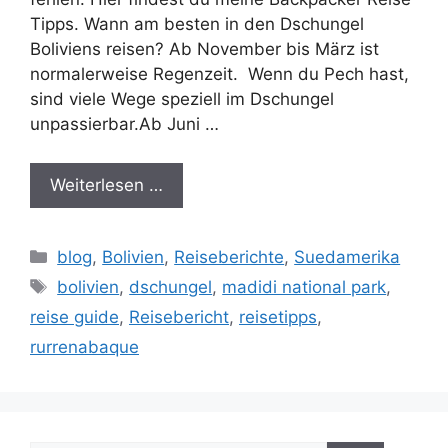
Tipps. Wann am besten in den Dschungel
Boliviens reisen? Ab November bis März ist
normalerweise Regenzeit. Wenn du Pech hast,
sind viele Wege speziell im Dschungel
unpassierbar.Ab Juni …
Weiterlesen …
Kategorien
blog
,
Bolivien
,
Reiseberichte
,
Suedamerika
Schlagwörter
bolivien
,
dschungel
,
madidi national park
,
reise guide
,
Reisebericht
,
reisetipps
,
rurrenabaque