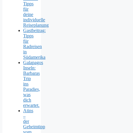
Tipps
für
deine
individuelle
Reiseplanung
Gastbeitrag:
Tipps
für
Radreisen
in
Südamerika
Galapagos
Inseln:
Barbaras
Trip
ins
Paradies,
was
dich
erwartet.
Atins
–
der
Geheimtipp
vom