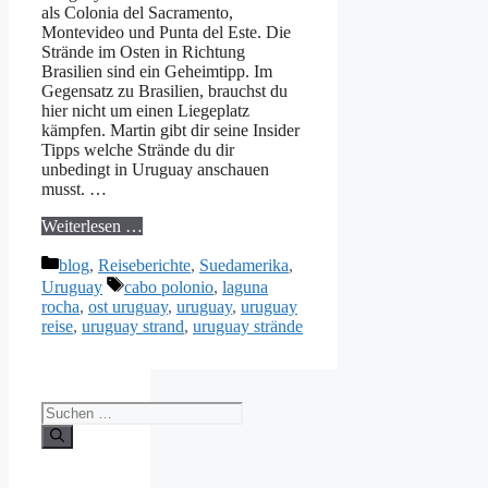
als Colonia del Sacramento,
Montevideo und Punta del Este. Die
Strände im Osten in Richtung
Brasilien sind ein Geheimtipp. Im
Gegensatz zu Brasilien, brauchst du
hier nicht um einen Liegeplatz
kämpfen. Martin gibt dir seine Insider
Tipps welche Strände du dir
unbedingt in Uruguay anschauen
musst. …
Weiterlesen …
Kategorien
blog
,
Reiseberichte
,
Suedamerika
,
Schlagwörter
Uruguay
cabo polonio
,
laguna
rocha
,
ost uruguay
,
uruguay
,
uruguay
reise
,
uruguay strand
,
uruguay strände
Suchen
nach: