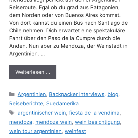
Reiseroute. Egal ob du grad aus Patagonien,
dem Norden oder von Buenos Aires kommst.
Von dort kannst du einen Bus nach Santiago de
Chile nehmen. Dich erwartet eine spektakuläre
Fahrt über den Paso de la Cumpre durch die
Anden. Nun aber zu Mendoza, der Weinstadt in
Argentinien. …
Weiterlesen …
Kategorien
Argentinien
,
Backpacker Interviews
,
blog
,
Reiseberichte
,
Suedamerika
Schlagwörter
argentinischer wein
,
fiesta de la vendima
,
mendoza
,
mendoza wein
,
wein besichtigung
,
wein tour argentinien
,
weinfest