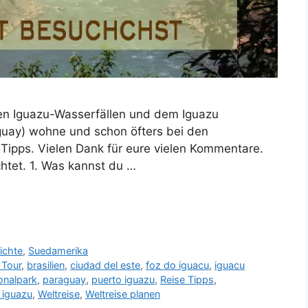
 den Iguazu-Wasserfällen und dem Iguazu
aguay) wohne und schon öfters bei den
 Tipps. Vielen Dank für eure vielen Kommentare.
htet. 1. Was kannst du …
ichte
,
Suedamerika
 Tour
,
brasilien
,
ciudad del este
,
foz do iguacu
,
iguacu
onalpark
,
paraguay
,
puerto iguazu
,
Reise Tipps
,
 iguazu
,
Weltreise
,
Weltreise planen