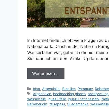
Im Internet finde ich oft viele Fragen zu
Nationalpark. Da ich in der Nähe (in Par
Wasserfällen war, gebe ich dir hier meine
Sie habe ich bei dem Artikel Update beac
Weiterlesen …
Kategorien
blog
,
Argentinien
,
Brasilien
,
Paraguay
,
Reiseber
Schlagwörter
Argentinien
,
backpacking planen
,
backpacking
wasserfälle
,
iguazu fälle
,
iguazu nationalpark
,
Nati
Reisebericht
,
reisepass
,
Suedamerika
,
wasserfälle