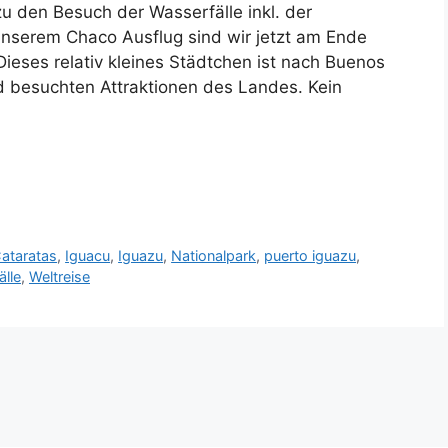
zu den Besuch der Wasserfälle inkl. der
unserem Chaco Ausflug sind wir jetzt am Ende
eses relativ kleines Städtchen ist nach Buenos
d besuchten Attraktionen des Landes. Kein
ataratas
,
Iguacu
,
Iguazu
,
Nationalpark
,
puerto iguazu
,
lle
,
Weltreise