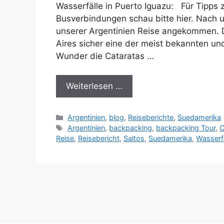
Wasserfälle in Puerto Iguazu: Für Tipps 
Busverbindungen schau bitte hier. Nach 
unserer Argentinien Reise angekommen. Di
Aires sicher eine der meist bekannten un
Wunder die Cataratas …
Weiterlesen …
Kategorien
Argentinien
,
blog
,
Reiseberichte
,
Suedamerika
Schlagwörter
Argentinien
,
backpacking
,
backpacking Tour
,
C
Reise
,
Reisebericht
,
Saltos
,
Suedamerika
,
Wasserfä