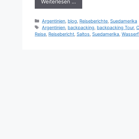
Weiterlesen …
Kategorien
Argentinien
,
blog
,
Reiseberichte
,
Suedamerika
Schlagwörter
Argentinien
,
backpacking
,
backpacking Tour
,
C
Reise
,
Reisebericht
,
Saltos
,
Suedamerika
,
Wasserfä