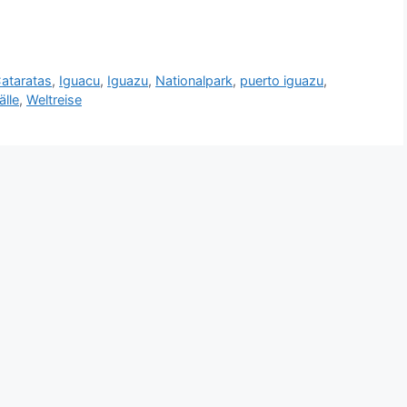
ataratas
,
Iguacu
,
Iguazu
,
Nationalpark
,
puerto iguazu
,
lle
,
Weltreise