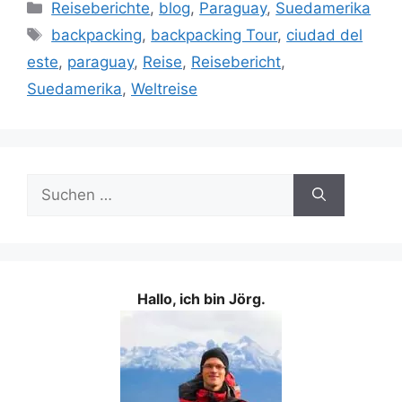
Kategorien
Reiseberichte
,
blog
,
Paraguay
,
Suedamerika
Schlagwörter
backpacking
,
backpacking Tour
,
ciudad del
este
,
paraguay
,
Reise
,
Reisebericht
,
Suedamerika
,
Weltreise
Suchen
nach:
Hallo, ich bin Jörg.