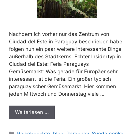
Nachdem ich vorher nur das Zentrum von
Ciudad del Este in Paraguay beschrieben habe
folgen nun ein paar weitere Interessante Dinge
außerhalb des Stadtkerns. Echter Insidertyp in
Ciudad del Este: Feria Paraguays
Gemüsemarkt: Was gerade für Europäer sehr
interessant ist die Feria. Ein großer typisch
paraguayischer Gemüsemarkt. Hier kommen
jeden Mittwoch und Donnerstag viele …
Weiterlesen …
Kategorien
Reiseberichte
,
blog
,
Paraguay
,
Suedamerika