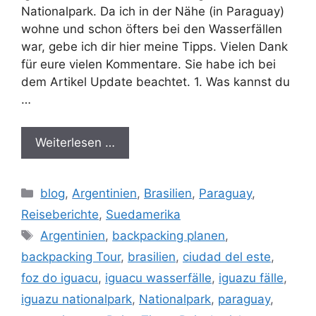
Nationalpark. Da ich in der Nähe (in Paraguay)
wohne und schon öfters bei den Wasserfällen
war, gebe ich dir hier meine Tipps. Vielen Dank
für eure vielen Kommentare. Sie habe ich bei
dem Artikel Update beachtet. 1. Was kannst du
…
Weiterlesen …
Kategorien
blog
,
Argentinien
,
Brasilien
,
Paraguay
,
Reiseberichte
,
Suedamerika
Schlagwörter
Argentinien
,
backpacking planen
,
backpacking Tour
,
brasilien
,
ciudad del este
,
foz do iguacu
,
iguacu wasserfälle
,
iguazu fälle
,
iguazu nationalpark
,
Nationalpark
,
paraguay
,