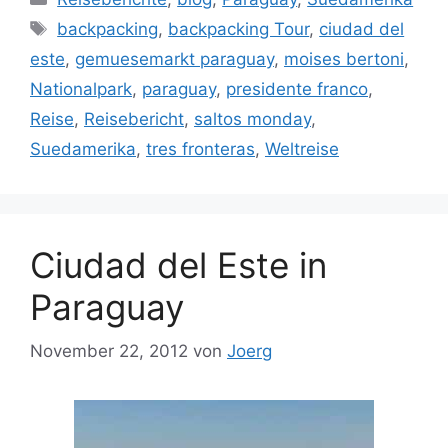
Schlagwörter
backpacking
,
backpacking Tour
,
ciudad del
este
,
gemuesemarkt paraguay
,
moises bertoni
,
Nationalpark
,
paraguay
,
presidente franco
,
Reise
,
Reisebericht
,
saltos monday
,
Suedamerika
,
tres fronteras
,
Weltreise
Ciudad del Este in
Paraguay
November 22, 2012
von
Joerg