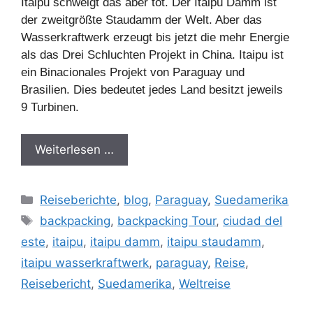
Itaipu schweigt das aber tot. Der Itaipu Damm ist
der zweitgrößte Staudamm der Welt. Aber das
Wasserkraftwerk erzeugt bis jetzt die mehr Energie
als das Drei Schluchten Projekt in China. Itaipu ist
ein Binacionales Projekt von Paraguay und
Brasilien. Dies bedeutet jedes Land besitzt jeweils
9 Turbinen.
Weiterlesen …
Kategorien
Reiseberichte
,
blog
,
Paraguay
,
Suedamerika
Schlagwörter
backpacking
,
backpacking Tour
,
ciudad del
este
,
itaipu
,
itaipu damm
,
itaipu staudamm
,
itaipu wasserkraftwerk
,
paraguay
,
Reise
,
Reisebericht
,
Suedamerika
,
Weltreise