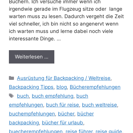
Büchern. Ich versuche immer wenn ich
irgendwie gerade im Flugzeug sitze oder lange
warten muss zu lesen. Dadurch vergeht die Zeit
viel schneller, ich bin nicht so angenervt wenn
ich warten muss und lerne dabei noch viele
interessante Dinge. …
Weiterlesen …
Kategorien
Ausrüstung für Backpacking / Weltreise
,
Backpacking Tipps
,
blog
,
Bücherempfehlungen
Schlagwörter
buch
,
buch empfehlung
,
buch
empfehlungen
,
buch für reise
,
buch weltreise
,
buchempfehlungen
,
bücher
,
bücher
backpacking
,
bücher für urlaub
,
buecherempfehlungen
,
reise führer
,
reise guide
,