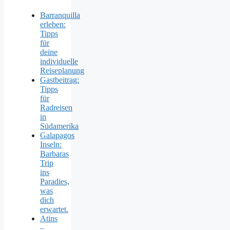
Barranquilla
erleben:
Tipps
für
deine
individuelle
Reiseplanung
Gastbeitrag:
Tipps
für
Radreisen
in
Südamerika
Galapagos
Inseln:
Barbaras
Trip
ins
Paradies,
was
dich
erwartet.
Atins
–