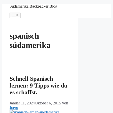
Zum
Südamerika Backpacker Blog
Inhalt
springen
Menü
spanisch
südamerika
Schnell Spanisch
lernen: 9 Tipps wie du
es schaffst.
Januar 11, 2024
Oktober 6, 2015
von
Joerg