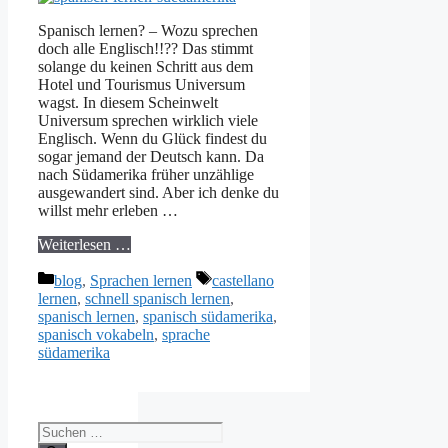
Spanisch lernen? – Wozu sprechen
doch alle Englisch!!?? Das stimmt
solange du keinen Schritt aus dem
Hotel und Tourismus Universum
wagst. In diesem Scheinwelt
Universum sprechen wirklich viele
Englisch. Wenn du Glück findest du
sogar jemand der Deutsch kann. Da
nach Südamerika früher unzählige
ausgewandert sind. Aber ich denke du
willst mehr erleben …
Weiterlesen …
Kategorien
Schlagwörter
blog
,
Sprachen lernen
castellano
lernen
,
schnell spanisch lernen
,
spanisch lernen
,
spanisch südamerika
,
spanisch vokabeln
,
sprache
südamerika
Suchen
nach: