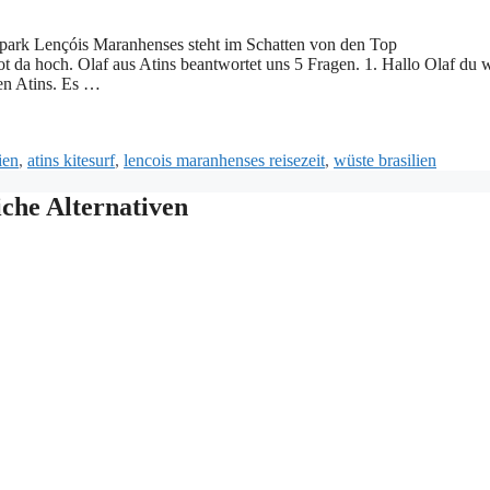
alpark Lençóis Maranhenses steht im Schatten von den Top
ot da hoch. Olaf aus Atins beantwortet uns 5 Fragen. 1. Hallo Olaf du 
en Atins. Es …
er
ien
,
atins kitesurf
,
lencois maranhenses reisezeit
,
wüste brasilien
iche Alternativen