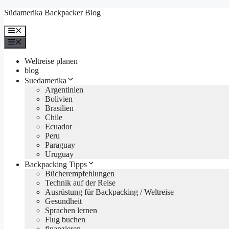
Zum
Südamerika Backpacker Blog
Inhalt
springen
Menü
Menü
Weltreise planen
blog
Suedamerika
Argentinien
Bolivien
Brasilien
Chile
Ecuador
Peru
Paraguay
Uruguay
Backpacking Tipps
Bücherempfehlungen
Technik auf der Reise
Ausrüstung für Backpacking / Weltreise
Gesundheit
Sprachen lernen
Flug buchen
finanzieren