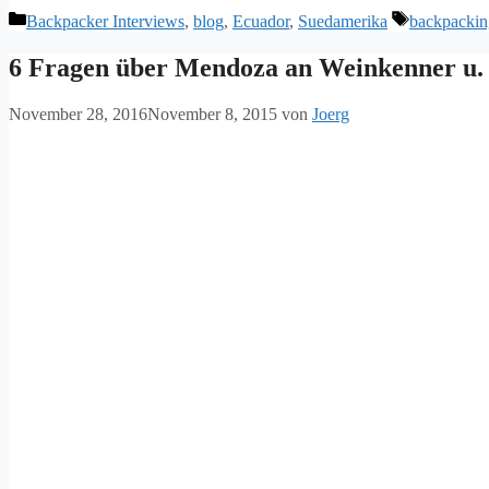
Kategorien
Schlagwört
Backpacker Interviews
,
blog
,
Ecuador
,
Suedamerika
backpackin
6 Fragen über Mendoza an Weinkenner u. I
November 28, 2016
November 8, 2015
von
Joerg