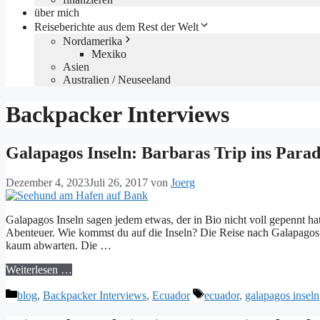
über mich
Reiseberichte aus dem Rest der Welt
Nordamerika
Mexiko
Asien
Australien / Neuseeland
Backpacker Interviews
Galapagos Inseln: Barbaras Trip ins Paradi
Dezember 4, 2023
Juli 26, 2017
von
Joerg
Galapagos Inseln sagen jedem etwas, der in Bio nicht voll gepennt hat.
Abenteuer. Wie kommst du auf die Inseln? Die Reise nach Galapagos 
kaum abwarten. Die …
Weiterlesen …
Kategorien
Schlagwörter
blog
,
Backpacker Interviews
,
Ecuador
ecuador
,
galapagos inseln