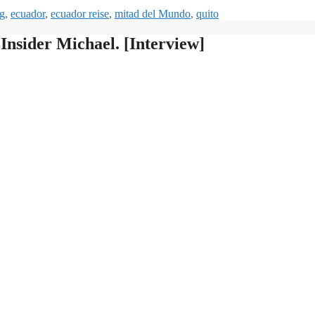
er
g
,
ecuador
,
ecuador reise
,
mitad del Mundo
,
quito
nsider Michael. [Interview]