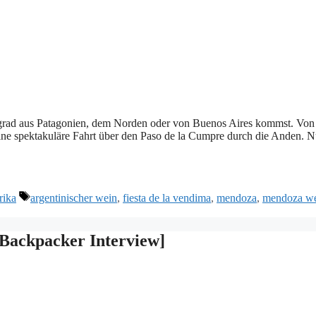
u grad aus Patagonien, dem Norden oder von Buenos Aires kommst. Von
ine spektakuläre Fahrt über den Paso de la Cumpre durch die Anden. 
Schlagwörter
rika
argentinischer wein
,
fiesta de la vendima
,
mendoza
,
mendoza w
[Backpacker Interview]