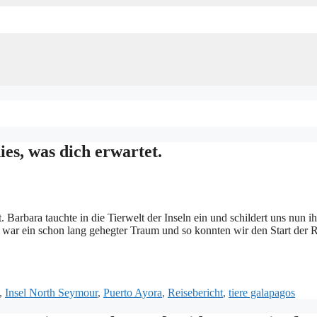
es, was dich erwartet.
 Barbara tauchte in die Tierwelt der Inseln ein und schildert uns nun ih
war ein schon lang gehegter Traum und so konnten wir den Start der R
,
Insel North Seymour
,
Puerto Ayora
,
Reisebericht
,
tiere galapagos