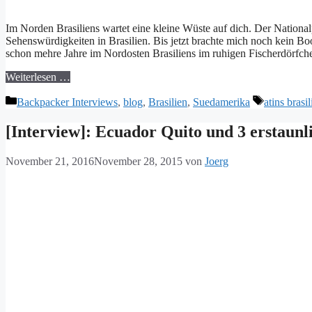
Im Norden Brasiliens wartet eine kleine Wüste auf dich. Der Nation
Sehenswürdigkeiten in Brasilien. Bis jetzt brachte mich noch kein Bo
schon mehre Jahre im Nordosten Brasiliens im ruhigen Fischerdörfch
Weiterlesen …
Kategorien
Schlagwört
Backpacker Interviews
,
blog
,
Brasilien
,
Suedamerika
atins brasil
[Interview]: Ecuador Quito und 3 erstaunl
November 21, 2016
November 28, 2015
von
Joerg