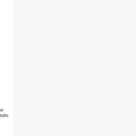
se
Quito