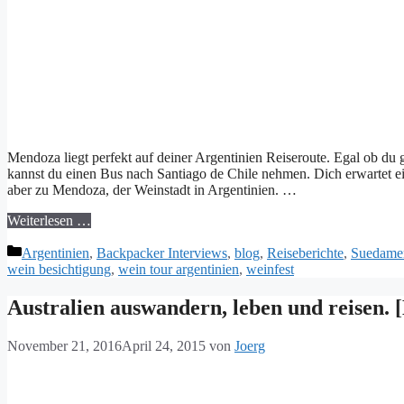
Mendoza liegt perfekt auf deiner Argentinien Reiseroute. Egal ob d
kannst du einen Bus nach Santiago de Chile nehmen. Dich erwartet e
aber zu Mendoza, der Weinstadt in Argentinien. …
Weiterlesen …
Kategorien
Argentinien
,
Backpacker Interviews
,
blog
,
Reiseberichte
,
Suedame
wein besichtigung
,
wein tour argentinien
,
weinfest
Australien auswandern, leben und reisen. 
November 21, 2016
April 24, 2015
von
Joerg