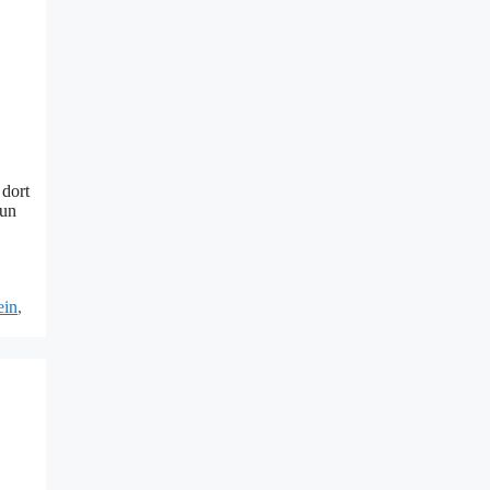
 dort
Nun
ein
,