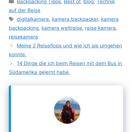
Kategorien
Backpacking Tipps
,
Best of
,
blog
,
Technik
auf der Reise
Schlagwörter
digitalkamera
,
kamera backpacker
,
kamera
backpacking
,
kamera weltreise
,
reise kamera
,
reisekamera
Meine 2 Reiseflops und wie ich sie umgehen
konnte.
14 Dinge die ich beim Reisen mit dem Bus in
Südamerika gelernt habe.