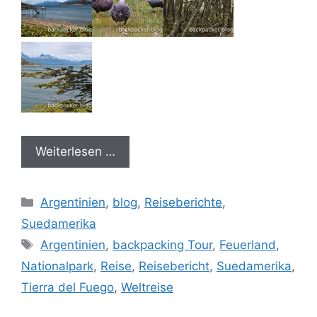
Weiterlesen …
Kategorien
Argentinien
,
blog
,
Reiseberichte
,
Suedamerika
Schlagwörter
Argentinien
,
backpacking Tour
,
Feuerland
,
Nationalpark
,
Reise
,
Reisebericht
,
Suedamerika
,
Tierra del Fuego
,
Weltreise