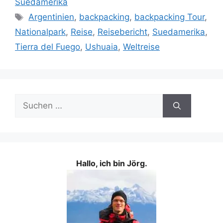
Suedamerika
Schlagwörter
Argentinien
,
backpacking
,
backpacking Tour
,
Nationalpark
,
Reise
,
Reisebericht
,
Suedamerika
,
Tierra del Fuego
,
Ushuaia
,
Weltreise
Suchen
nach:
Hallo, ich bin Jörg.